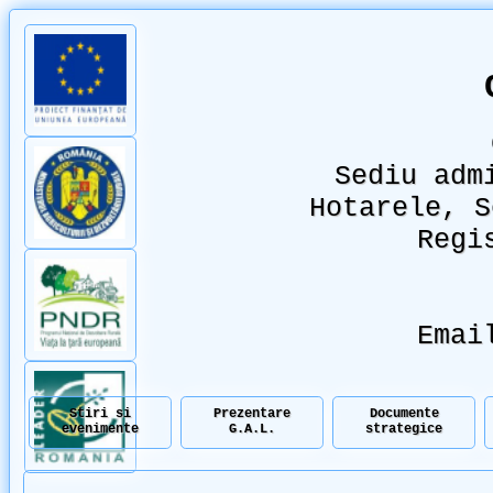
Sediu adm
Hotarele, S
Regi
Emai
Stiri si
Prezentare
Documente
evenimente
G.A.L.
strategice